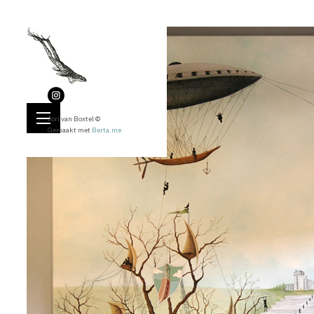
Jori van Boxtel ©
Gemaakt met
Berta.me