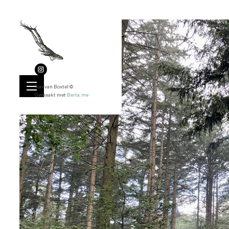
Jori van Boxtel ©
Gemaakt met
Berta.me