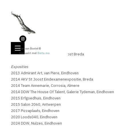
Jori van Boxtel (1991), Eindhoven
info@jorivanboxtel.nl
0619877797
-
Opleiding
Jori van Boxtel ©
Gemaakt met
Berta.me
2010-2014, Illustratie, AKV St Joost Breda
Exposities
2013 Admirant Art, van Piere, Eindhoven
2014 AKV St Joost Eindexamenexpositie, Breda
2014 Team Annemarie, Corrosia, Almere
2014 DDW The House Of Talent, Galerie Tydeman, Eindhoven
2015 Erfgoedhuis, Eindhoven
2015 Salon 2060, Antwerpen
2017 Pizzaplaats, Eindhoven
2020 Loods040, Eindhoven
2024 DDW, Nulzes, Eindhoven